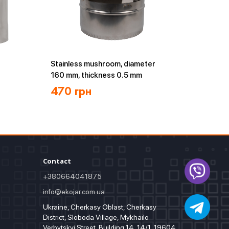
Stainless mushroom, diameter
160 mm, thickness 0.5 mm
470
грн
Contact
+380664041875
info@ekojar.com.ua
Ukraine, Cherkasy Oblast, Cherkasy
District, Sloboda Village, Mykhailo
Verbytskyi Street, Building 14, 14/1, 19604