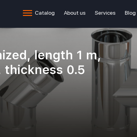
Catalog
About us
Services
Blog
nized, length 1 m,
 thickness 0.5