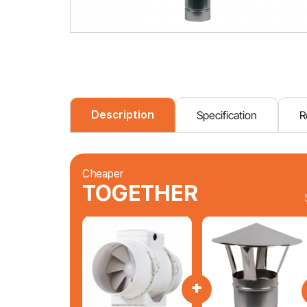
Description
Specification
R
Cheaper
TOGETHER
+