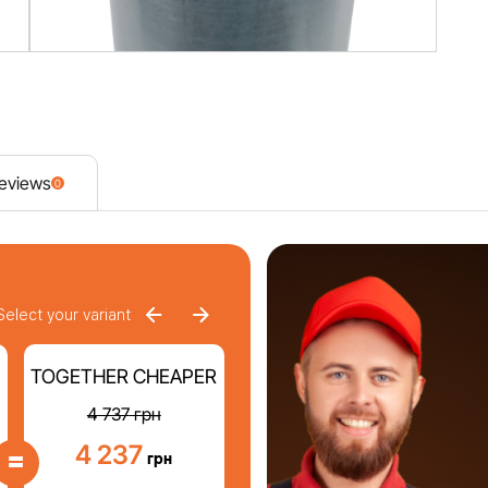
eviews
0
Select your variant
TOGETHER CHEAPER
4 737
грн
4 237
=
грн