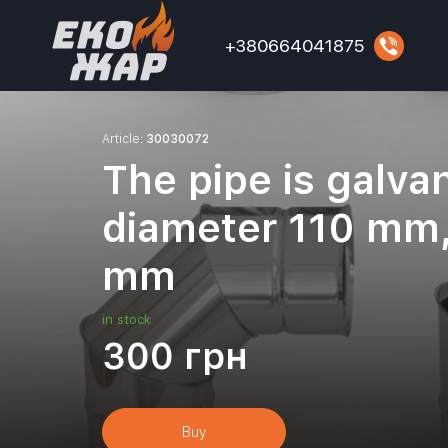
+380664041875
Article:
30030072
The pipe is galva
diameter 110 mm,
mm
in stock
300
грн
Buy