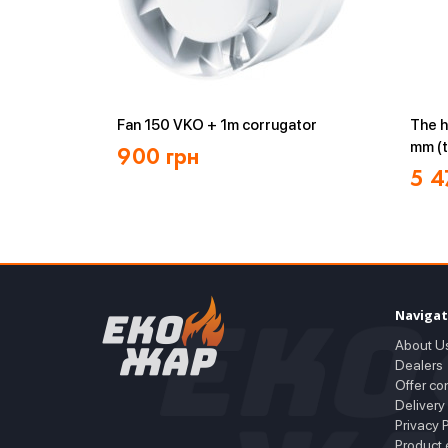
Fan 150 VKO + 1m corrugator
The h
mm (t
900
грн
5 4
Navigat
About U
Dealers
Offer co
Delivery
Privacy P
Product 