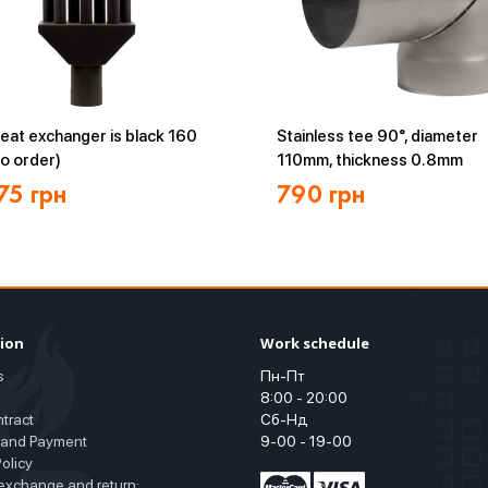
eat exchanger is black 160
Stainless tee 90°, diameter
o order)
110mm, thickness 0.8mm
75
грн
790
грн
ion
Work schedule
s
Пн-Пт
8:00 - 20:00
ntract
Сб-Нд
 and Payment
9-00 - 19-00
olicy
exchange and return: