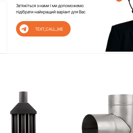
Звʼяжіться з нами і ми допоможемо
підібрати найкращий варіант для Вас
TEXT_CALL_ME