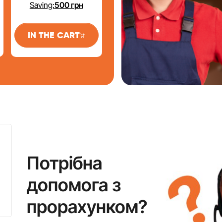
Saving:
500
грн
IN THE CART
Потрібна
допомога з
прорахунком?