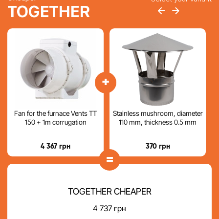
TOGETHER
+
Fan for the furnace Vents TT
Stainless mushroom, diameter
150 + 1m corrugation
110 mm, thickness 0.5 mm
4 367
грн
370
грн
=
TOGETHER CHEAPER
4 737
грн