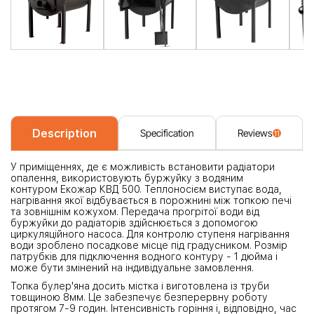
Description
Specification
Reviews
11
У приміщеннях, де є можливість встановити радіатори
опалення, використовують буржуйку з водяним
контуром Екожар КВД 500. Теплоносієм виступає вода,
нагрівання якої відбувається в порожнині між топкою печі
та зовнішнім кожухом. Передача прогрітої води від
буржуйки до радіаторів здійснюється з допомогою
циркуляційного насоса. Для контролю ступеня нагрівання
води зроблено посадкове місце під градусником. Розмір
патрубків для підключення водного контуру - 1 дюйма і
може бути змінений на індивідуальне замовлення.
Топка булер'яна досить містка і виготовлена ​​із труби
товщиною 8мм. Це забезпечує безперервну роботу
протягом 7-9 годин. Інтенсивність горіння і, відповідно, час