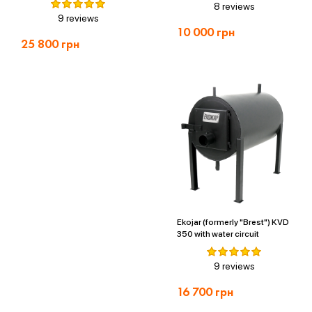
8 reviews
9 reviews
10 000
грн
25 800
грн
Ekojar (formerly "Brest") KVD
350 with water circuit
9 reviews
16 700
грн