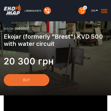
0
EN
+380664041875
Article:
30030011
Ekojar (formerly "Brest") KVD 500
with water circuit
in stock
20 300
грн
BUY