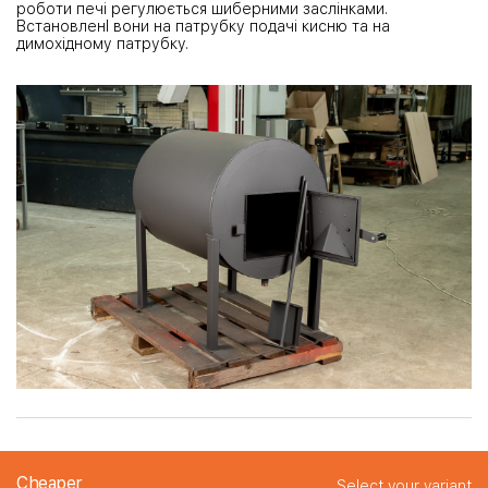
роботи печі регулюється шиберними заслінками.
ВстановленІ вони на патрубку подачі кисню та на
димохідному патрубку.
Cheaper
Select your variant