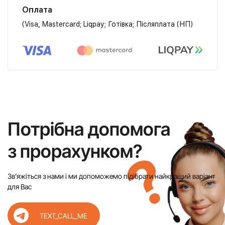
Оплата
(Visa, Mastercard; Liqpay; Готівка; Післяплата (НП)
Потрібна допомога
з прорахунком?
Звʼяжіться з нами і ми допоможемо підібрати найкращий варіант
для Вас
TEXT_CALL_ME