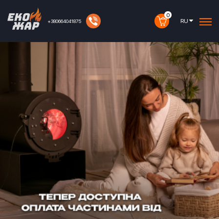
0
RU
+380664041875
Широкий выбор отопительных печей
ОТ ПРОИЗВОДИТЕЛЯ
В КАТАЛОГ
Стильные печи для отопления
СЕРИЯ DS
В КАТАЛОГ