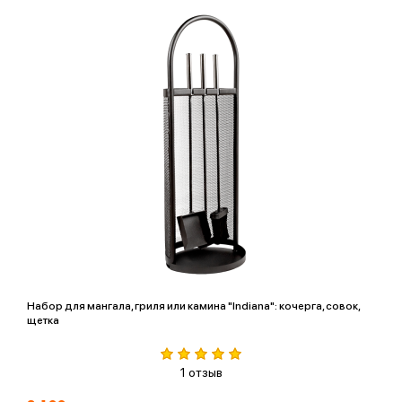
Набор для мангала, гриля или камина "Indiana": кочерга, совок,
щетка
1 отзыв