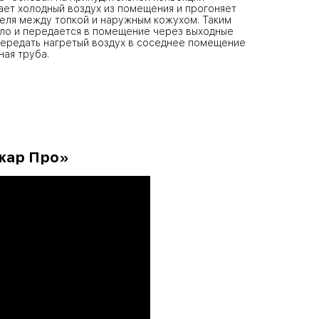
ает холодный воздух из помещения и прогоняет
теля между топкой и наружным кожухом. Таким
пло и передается в помещение через выходные
передать нагретый воздух в соседнее помещение
ая труба.
ожар Про»