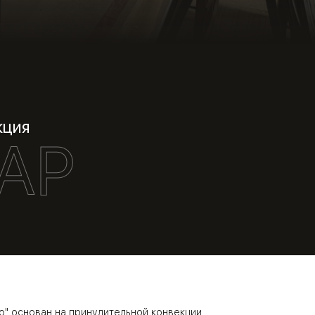
кция
АР
о" основан на принудительной конвекции