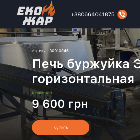
+380664041875
Артикул:
30010046
Печь буржуйка 
горизонтальная
в наличии
9 600
грн
Купить