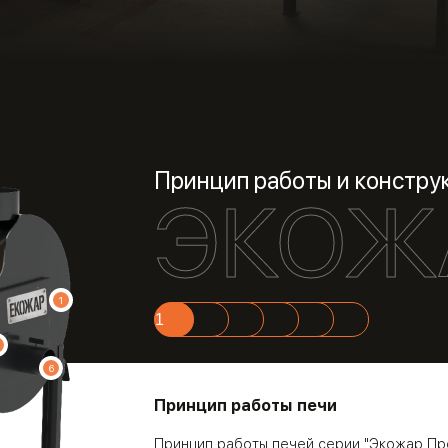
Принцип работы и констру
ЭКОЖ
1
1
2
3
4
5
6
6
Принцип работы печи
Принцип работы печей серии "Экожар Пр