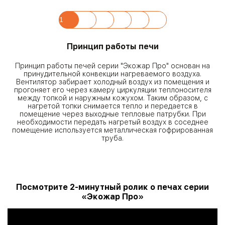
1
2
3
4
5
6
Принцип работы печи
Принцип работы печей серии "Экожар Про" основан на
принудительной конвекции нагреваемого воздуха.
Вентилятор забирает холодный воздух из помещения и
прогоняет его через камеру циркуляции теплоносителя
между топкой и наружным кожухом. Таким образом, с
нагретой топки снимается тепло и передается в
помещение через выходные тепловые патрубки. При
необходимости передать нагретый воздух в соседнее
помещение используется металлическая гофрированная
труба.
Посмотрите 2-минутный ролик о печах серии
«Экожар Про»