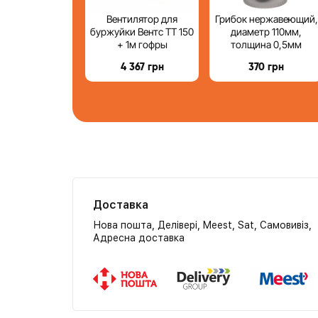
Вентилятор для
Грибок нержавеющий,
буржуйки Вентс ТТ 150
диаметр 110мм,
+ 1м гофры
толщина 0,5мм
4 367
грн
370
грн
Доставка
Нова пошта, Делівері, Meest, Sat, Самовивіз,
Адресна доставка