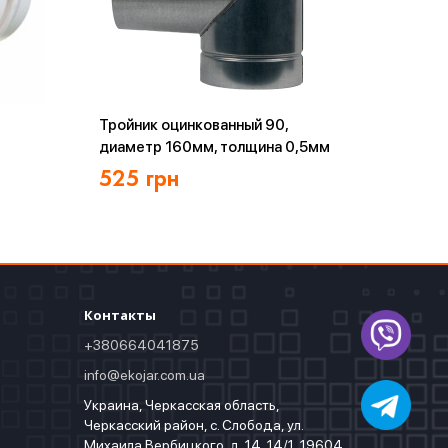
Тройник оцинкованный 90,
диаметр 160мм, толщина 0,5мм
525
грн
Контакты
+380664041875
info@ekojar.com.ua
Украина, Черкасская область,
Черкасский район, с. Слобода, ул.
Михаила Вербицкого, д. 14, 14/1, 19604