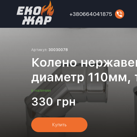
+380664041875
Артикул:
30030078
Колено нержаве
диаметр 110мм,
в наличии
330
грн
Купить