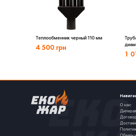
Теплообменник черный 110 мм
Труб
диам
4 500
грн
1 0
Навига
О нас
Дилера
Догово
Доставк
Полити
Обмен и