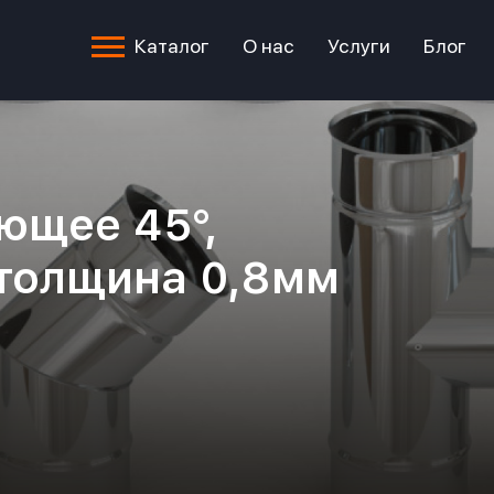
Каталог
О нас
Услуги
Блог
ющее 45°,
 толщина 0,8мм