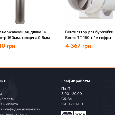
а нержавеющая, длина 1м,
Вентилятор для буржуйки
етр 160мм, толщина 0,8мм
Вентс ТТ 150 + 1м гофры
10
грн
4 367
грн
ция
График работы
Пн-Пт
м
8:00 - 20:00
р оферты
Сб-Вс
а и оплата
9-00 - 19-00
ка конфиденциальности
 возврат товара: