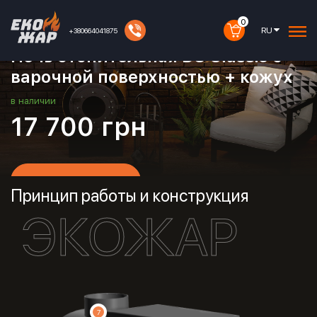
0
RU
+380664041875
Артикул:
30030099
Печь отопительная DS Classic с
варочной поверхностью + кожух
в наличии
17 700
грн
КУПИТЬ
Принцип работы и конструкция
ЭКОЖАР
7