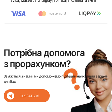
(Visa, Mastercard; Liqpay; Готівка; Післяплата (НП)
Потрібна допомога
з прорахунком?
Звʼяжіться з нами і ми допоможемо підібрати найкращий варіант
для Вас
СВЯЗАТЬСЯ