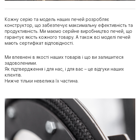
Кожну серію та модель наших печей розробляє
конструктор, що забезпечує максимальну ефективність та
продуктивність. Ми маємо серійне виробництво печей, що
гарантує якість кожного товару. А також всі моделі печей
мають сертифікат відповідності.
Ми впевнені в якості наших товарів і що ви залишитеся
задоволеними.
Як підтвердження і для нас, і для вас – це відгуки наших
клієнтів.
Нижче тільки невелика їх частина.