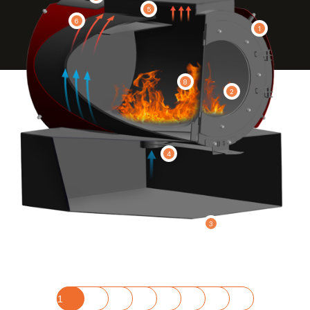
5
6
1
8
2
4
3
1
2
3
4
5
6
7
8