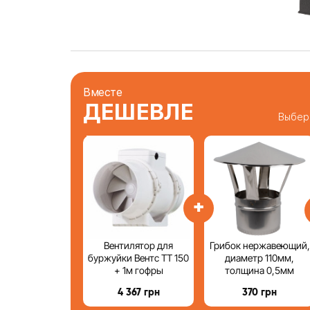
Вместе
ДЕШЕВЛЕ
Выбер
+
Вентилятор для
Грибок нержавеющий,
буржуйки Вентс ТТ 150
диаметр 110мм,
+ 1м гофры
толщина 0,5мм
4 367
грн
370
грн