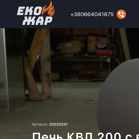
+380664041875
Артикул:
30020041
Печь КВД 200 с