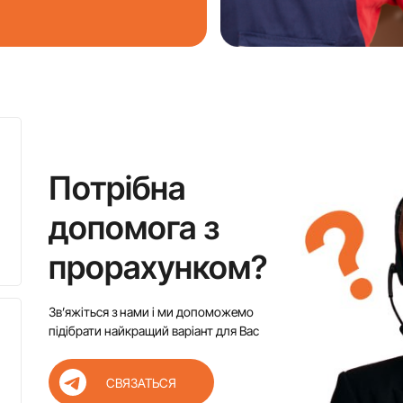
Потрібна
допомога з
прорахунком?
Звʼяжіться з нами і ми допоможемо
підібрати найкращий варіант для Вас
СВЯЗАТЬСЯ