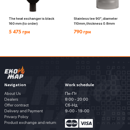
The heat exchanger is black
Stainless tee 90°, diameter
160 mm (to order)
110mm, thickness 0.8mm
5 475
грн
790
грн
Navigation
Work schedule
About Us
Пн-Пт
Dealers
8:00 - 20:00
Offer contract
Сб-Нд
Delivery and Payment
9-00 - 19-00
Privacy Policy
Product exchange and return: