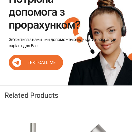
допомога з
прорахунком?
Звʼяжіться з нами і ми допоможемо підібрати найкращий
варіант для Вас
TEXT_CALL_ME
Related Products