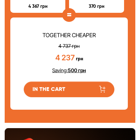
4 367
грн
370
грн
=
TOGETHER CHEAPER
4 737
грн
4 237
грн
Saving:
500
грн
IN THE CART