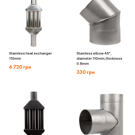
Stainless heat exchanger
Stainless elbow 45°,
110mm
diameter 110mm, thickness
0.8mm
6 720
грн
330
грн