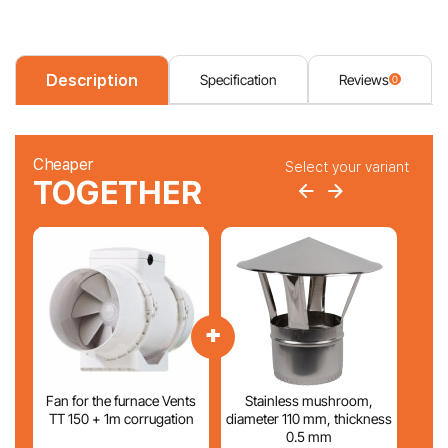
Description
Specification
Reviews
0
Cheaper
Select your variant
TOGETHER
+
Fan for the furnace Vents
Stainless mushroom,
TT 150 + 1m corrugation
diameter 110 mm, thickness
0.5 mm