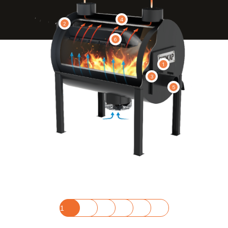
4
2
6
1
3
5
1
2
3
4
5
6