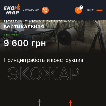
Артикул:
30010047
0
RU
+380664041875
Дровяная печь буржуйка Экожар
(ранее «Брест»)Про 203
вертикальная
в наличии
9 600
грн
Принцип работы и конструкция
КУПИТЬ
ЭКОЖАР