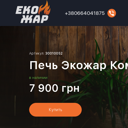
+380664041875
Артикул:
30010052
Печь Экожар Ко
в наличии
7 900
грн
Купить