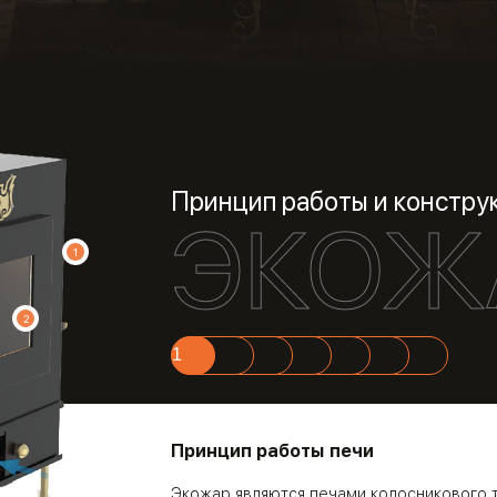
Принцип работы и констру
ЭКОЖ
1
2
1
2
3
4
5
6
7
Принцип работы печи
Экожар являются печами колосникового т