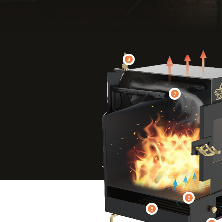
4
7
6
5