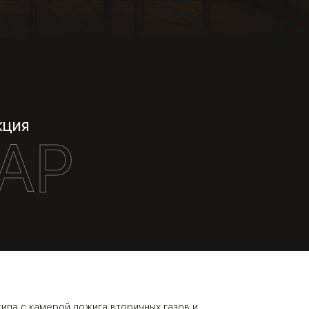
кция
АР
ипа с камерой дожига вторичных газов и